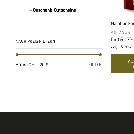
— Geschenk-Gutscheine
Malabar So
Ab:
7,90
€
Enthält 7%
NACH PREIS FILTERN
zzgl.
Versa
AU
Preis:
—
FILTER
0 €
20 €