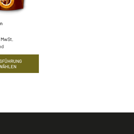
an
 MwSt.
nd
SFÜHRUNG
WÄHLEN