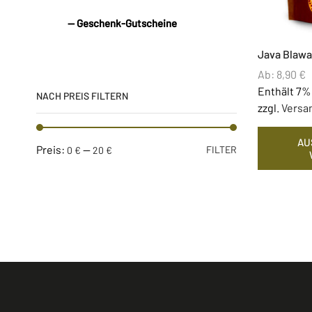
— Geschenk-Gutscheine
Java Blaw
Ab:
8,90
€
Enthält 7%
NACH PREIS FILTERN
zzgl.
Versa
AU
Preis:
—
FILTER
0 €
20 €