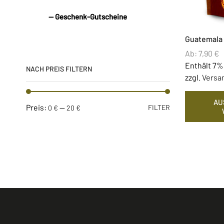
— Geschenk-Gutscheine
Guatemala
Ab:
7,90
€
Enthält 7%
NACH PREIS FILTERN
zzgl.
Versa
AU
Preis:
—
FILTER
0 €
20 €